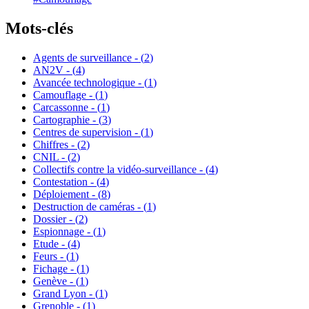
Mots-clés
Agents de surveillance - (
2
)
AN2V - (
4
)
Avancée technologique - (
1
)
Camouflage - (
1
)
Carcassonne - (
1
)
Cartographie - (
3
)
Centres de supervision - (
1
)
Chiffres - (
2
)
CNIL - (
2
)
Collectifs contre la vidéo-surveillance - (
4
)
Contestation - (
4
)
Déploiement - (
8
)
Destruction de caméras - (
1
)
Dossier - (
2
)
Espionnage - (
1
)
Etude - (
4
)
Feurs - (
1
)
Fichage - (
1
)
Genève - (
1
)
Grand Lyon - (
1
)
Grenoble - (
1
)