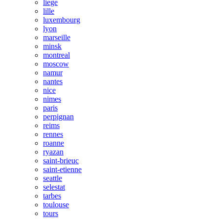
liege
lille
luxembourg
lyon
marseille
minsk
montreal
moscow
namur
nantes
nice
nimes
paris
perpignan
reims
rennes
roanne
ryazan
saint-brieuc
saint-etienne
seattle
selestat
tarbes
toulouse
tours