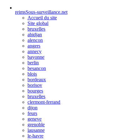
reims
Sous-surveillance.net
Accueil du site
Site global
bruxelles
abidjan
alencon
angers
annecy
bayonne
berlin
besancon
blois
bordeaux
borisov
bourges
bruxelles
clermont-ferrand
dijon
feurs
geneve
grenoble
lausanne
le-havre